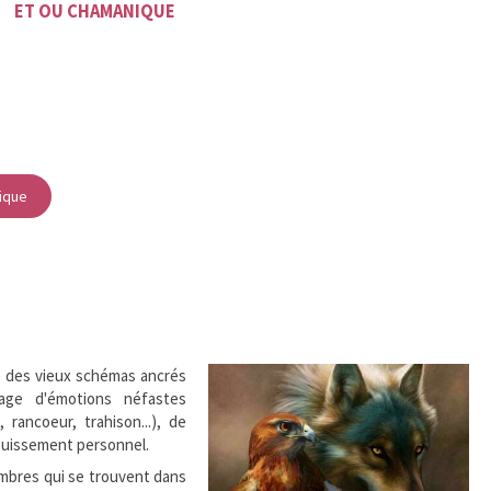
ET OU CHAMANIQUE
ique
e des vieux schémas ancrés
age d'émotions néfastes
n, rancoeur, trahison...), de
ouissement personnel.
s ombres qui se trouvent dans