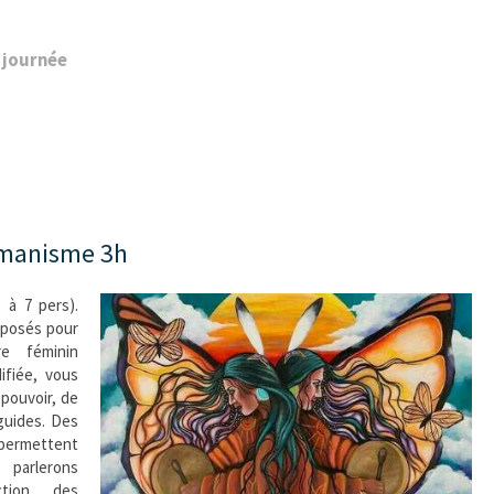
a journée
amanisme 3h
 à 7 pers).
oposés pour
e féminin
ifiée, vous
pouvoir, de
guides. Des
permettent
 parlerons
tion, des