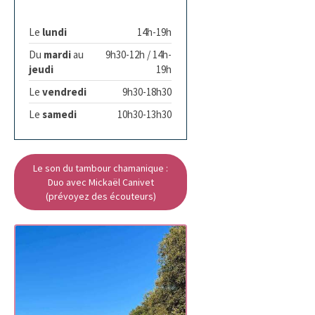
Le
lundi
14h-19h
Du
mardi
au
9h30-12h / 14h-
jeudi
19h
Le
vendredi
9h30-18h30
Le
samedi
10h30-13h30
Le son du tambour chamanique :
Duo avec Mickaël Canivet
(prévoyez des écouteurs)