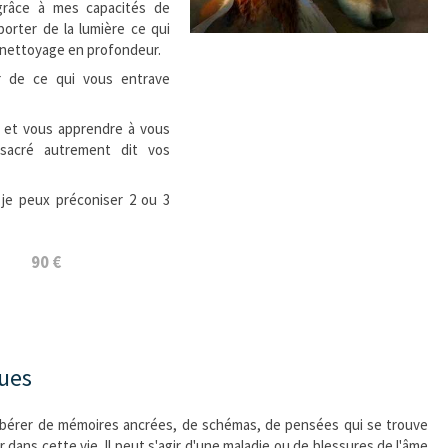
grâce à mes capacités de
orter de la lumière ce qui
n nettoyage en profondeur.
r de ce qui vous entrave
 et vous apprendre à vous
 sacré autrement dit vos
je peux préconiser 2 ou 3
90 €
ques
libérer de mémoires ancrées, de schémas, de pensées qui se trouve
r dans cette vie. Il peut s'agir d'une maladie ou de blessures de l'âme