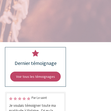
Dernier témoignage
Voir tous les témoignages
Par Le saint
Je voulais témoigner toute ma
gratitude à Violaine. J’ai eu la