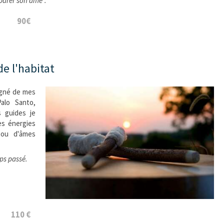
éparer son âme".
90€
de l'habitat
agné de mes
alo Santo,
 guides je
es énergies
 ou d'âmes
ps passé.
110 €