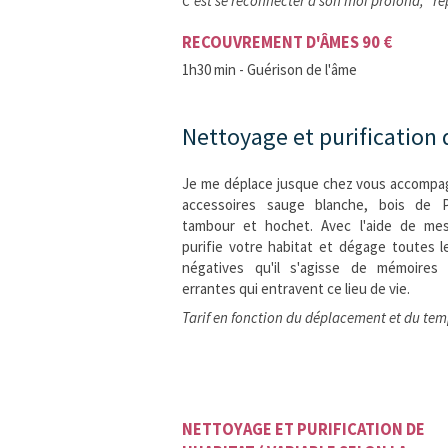
C'est se reconnecter à son moi profond, "r
RECOUVREMENT D'ÂMES 90 €
1h30 min - Guérison de l'âme
Nettoyage et purification 
Je me déplace jusque chez vous accomp
accessoires sauge blanche, bois de P
tambour et hochet. Avec l'aide de mes
purifie votre habitat et dégage toutes l
négatives qu'il s'agisse de mémoires
errantes qui entravent ce lieu de vie.
Tarif en fonction du déplacement et du tem
NETTOYAGE ET PURIFICATION DE