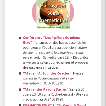
Massages et
Soins
Energétiques
Conférence "Les 4 piliers du mieux-
être"
Transmission des bases essentielles
pour trouver l'équilibre au quotidien -
Salon
du chemin vers soi à la bergerie sur Saint-
père en Retz
- Samedi 6 juin à 13h - Disponible
le we sur le salon pour échanger et proposer
des guidances intuitives.
"Atelier "Autour des Oracles"
Mardi 9
juin
sur la Roche-bernard - 30 € - sur
inscription au 06 37 86 19 90
"Atelier des Rayons Sacrés"
Samedi 20
Juin à 10h10 sur la Roche-bernard - 50 € - sur
inscription au 06 37 86 19 90
FORMATION VOLET 1
:
"Au Coeur de Soi - A