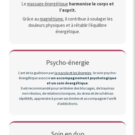
Le
massage énergétique
harmonise le corps et
l’esprit.
Grâce au
magnétisme
, il contribue à soulager les
douleurs physiques et à rétablir l’équilibre
énergétique.
Psycho-énergie
L’art de la guérison par
la parole et les énergies
: le soin psycho-
énergétique associe
un accompagnement psychologique
et un soin énergétique
.
Il est recommandé pour se libérer des blocages, de traumas
non résolus, de relations toxiques, du stress et de schémas
répétitifs, apprendre à poser ses limites et accompagner l’arrêt
d’addictions.
Soin en duo